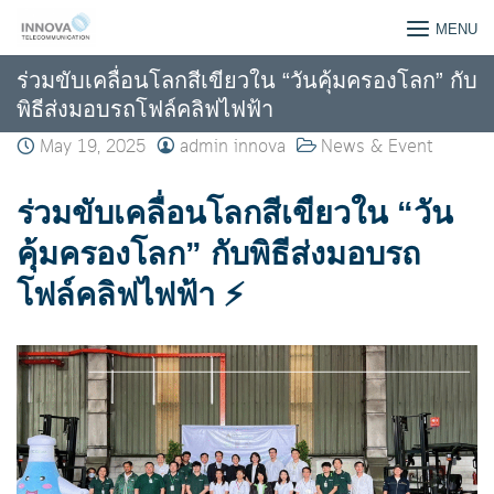
Skip
INNOVATELECOM CO,.LTD
MENU
to
content
ร่วมขับเคลื่อนโลกสีเขียวใน “วันคุ้มครองโลก” กับ
พิธีส่งมอบรถโฟล์คลิฟไฟฟ้า
May 19, 2025
admin innova
News & Event
ร่วมขับเคลื่อนโลกสีเขียวใน
“วัน
คุ้มครองโลก” กับพิธีส่งมอบรถ
โฟล์คลิฟไฟฟ้า ⚡