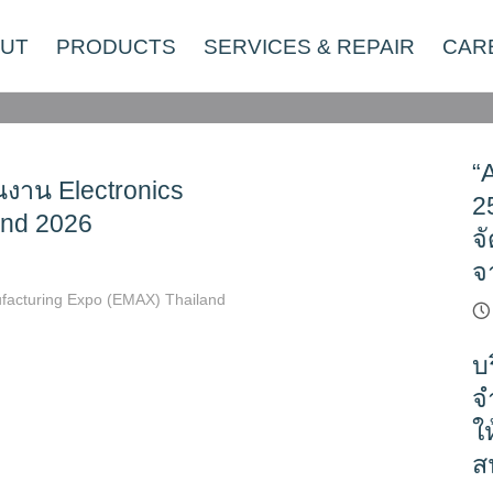
UT
PRODUCTS
SERVICES & REPAIR
CAR
“
นงาน Electronics
2
and 2026
จ
จ
ufacturing Expo (EMAX) Thailand
บ
จ
ใ
ส