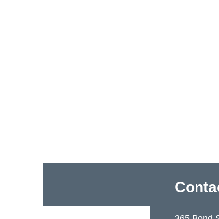
Conta
365 Bond S