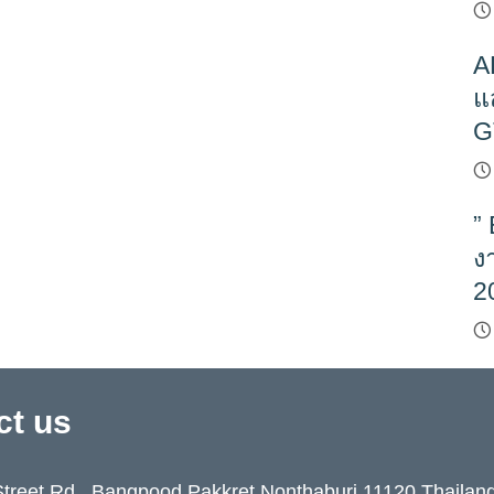
A
แ
G
”
ง
2
ct us
treet Rd., Bangpood,Pakkret,Nonthaburi 11120 Thailan