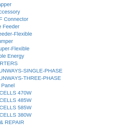
apper
ccessory
F Connector
e Feeder
eeder-Flexible
umper
uper-Flexible
le Energy
ERTERS
UNWAYS-SINGLE-PHASE
UNWAYS-THREE-PHASE
 Panel
CELLS 470W
CELLS 485W
CELLS 585W
CELLS 380W
& REPAIR