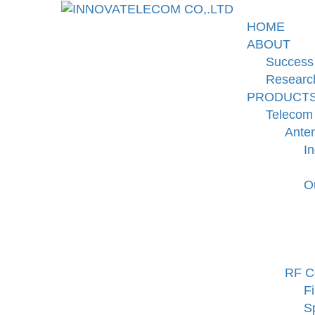
Skip
to
INNOVATELECOM CO,.LTD
HOME
content
ABOUT
Success
Researc
PRODUCT
Telecom
Ante
I
O
RF C
Fi
Sp