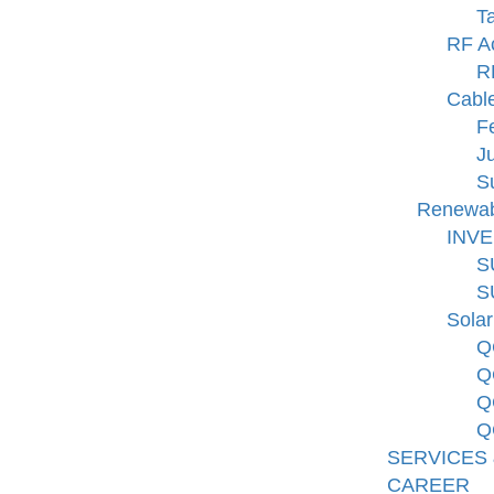
T
RF A
R
Cabl
F
J
S
Renewab
INV
S
S
Solar
Q
Q
Q
Q
SERVICES 
CAREER