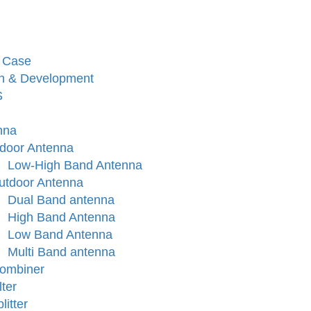
 Case
h & Development
S
nna
ndoor Antenna
Low-High Band Antenna
utdoor Antenna
Dual Band antenna
High Band Antenna
Low Band Antenna
Multi Band antenna
ombiner
lter
litter